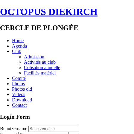
OCTOPUS DIEKIRCH
CERCLE DE PLONGÉE
Home
Agenda
Club
Admission
Activités au club
Cotisation annuelle
Facilités matériel
Comité
Photos
Photos old
Videos
Download
Contact
Login Form
Benutzername