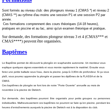
Sont formés au niveau club: des plongeurs niveau 1 (CMAS *) et niveau 2
(CMAS **) au rythme d'au moins une session P1 et une session P2 par
année.
Ces formations comprennent des cours théoriques (14-18 heures),
.
pratiques en piscine et au lac, ainsi qu'un examen théorique et pratique
Sur demande, des formations plongeur niveau 3 et 4 (CMAS*** et
CMAS****) peuvent être organisées.
Baptêmes
Le Baptême permet de découvrir la plongée en scaphandre autonome. Un moniteur vous
explique quelques signes essentiels et vous montre rapidement le matériel. Ensuite vous
ferez une petite ballade sous l'eau, dans la piscine, jusqu'à 3,80m de profondeur. Si ça vous
plaît, vous pourrez apprendre la plongée et passer les diplômes de la FLASSA et de la
CMAS.
Ces baptêmes de plongée se font lors de notre "Porte Ouverte" annuelle au mois de
novembre à la piscine de Diekirch.
Sur demande, des baptêmes pourront être organisés pour petits groupes ou personnes
individuelles. Malheureusement ces baptêmes ne pourront se faire qu'en piscine, pendant les
heures d'entraînements auxquels la piscine de Diekirch est à la disposition du club.