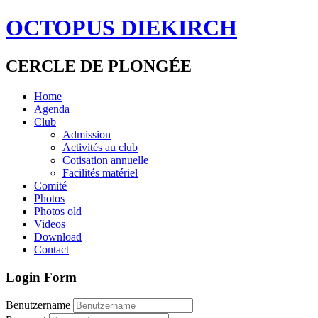
OCTOPUS DIEKIRCH
CERCLE DE PLONGÉE
Home
Agenda
Club
Admission
Activités au club
Cotisation annuelle
Facilités matériel
Comité
Photos
Photos old
Videos
Download
Contact
Login Form
Benutzername