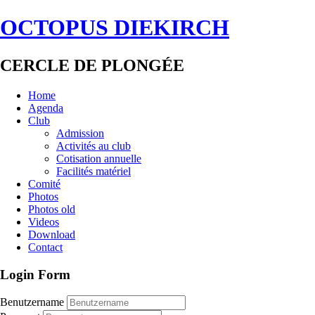
OCTOPUS DIEKIRCH
CERCLE DE PLONGÉE
Home
Agenda
Club
Admission
Activités au club
Cotisation annuelle
Facilités matériel
Comité
Photos
Photos old
Videos
Download
Contact
Login Form
Benutzername