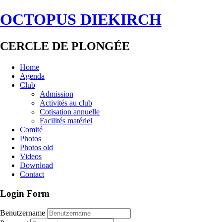
OCTOPUS DIEKIRCH
CERCLE DE PLONGÉE
Home
Agenda
Club
Admission
Activités au club
Cotisation annuelle
Facilités matériel
Comité
Photos
Photos old
Videos
Download
Contact
Login Form
Benutzername