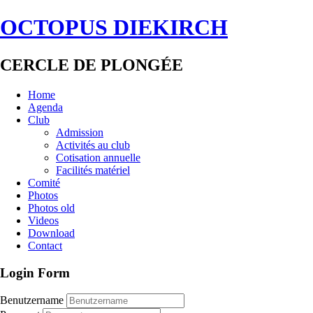
OCTOPUS DIEKIRCH
CERCLE DE PLONGÉE
Home
Agenda
Club
Admission
Activités au club
Cotisation annuelle
Facilités matériel
Comité
Photos
Photos old
Videos
Download
Contact
Login Form
Benutzername