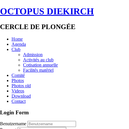
OCTOPUS DIEKIRCH
CERCLE DE PLONGÉE
Home
Agenda
Club
Admission
Activités au club
Cotisation annuelle
Facilités matériel
Comité
Photos
Photos old
Videos
Download
Contact
Login Form
Benutzername