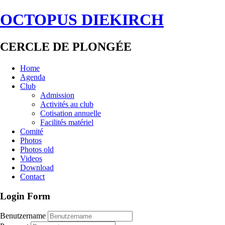
OCTOPUS DIEKIRCH
CERCLE DE PLONGÉE
Home
Agenda
Club
Admission
Activités au club
Cotisation annuelle
Facilités matériel
Comité
Photos
Photos old
Videos
Download
Contact
Login Form
Benutzername