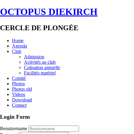
OCTOPUS DIEKIRCH
CERCLE DE PLONGÉE
Home
Agenda
Club
Admission
Activités au club
Cotisation annuelle
Facilités matériel
Comité
Photos
Photos old
Videos
Download
Contact
Login Form
Benutzername