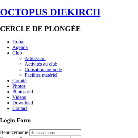
OCTOPUS DIEKIRCH
CERCLE DE PLONGÉE
Home
Agenda
Club
Admission
Activités au club
Cotisation annuelle
Facilités matériel
Comité
Photos
Photos old
Videos
Download
Contact
Login Form
Benutzername