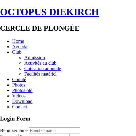
OCTOPUS DIEKIRCH
CERCLE DE PLONGÉE
Home
Agenda
Club
Admission
Activités au club
Cotisation annuelle
Facilités matériel
Comité
Photos
Photos old
Videos
Download
Contact
Login Form
Benutzername