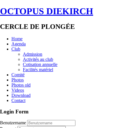
OCTOPUS DIEKIRCH
CERCLE DE PLONGÉE
Home
Agenda
Club
Admission
Activités au club
Cotisation annuelle
Facilités matériel
Comité
Photos
Photos old
Videos
Download
Contact
Login Form
Benutzername