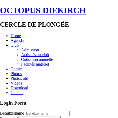
OCTOPUS DIEKIRCH
CERCLE DE PLONGÉE
Home
Agenda
Club
Admission
Activités au club
Cotisation annuelle
Facilités matériel
Comité
Photos
Photos old
Videos
Download
Contact
Login Form
Benutzername