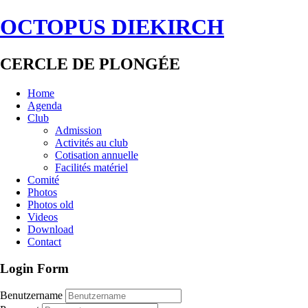
OCTOPUS DIEKIRCH
CERCLE DE PLONGÉE
Home
Agenda
Club
Admission
Activités au club
Cotisation annuelle
Facilités matériel
Comité
Photos
Photos old
Videos
Download
Contact
Login Form
Benutzername