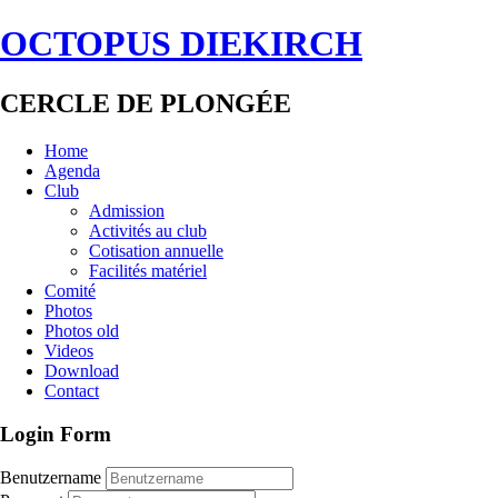
OCTOPUS DIEKIRCH
CERCLE DE PLONGÉE
Home
Agenda
Club
Admission
Activités au club
Cotisation annuelle
Facilités matériel
Comité
Photos
Photos old
Videos
Download
Contact
Login Form
Benutzername