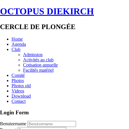
OCTOPUS DIEKIRCH
CERCLE DE PLONGÉE
Home
Agenda
Club
Admission
Activités au club
Cotisation annuelle
Facilités matériel
Comité
Photos
Photos old
Videos
Download
Contact
Login Form
Benutzername