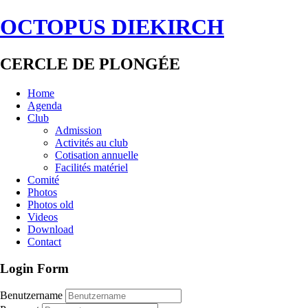
OCTOPUS DIEKIRCH
CERCLE DE PLONGÉE
Home
Agenda
Club
Admission
Activités au club
Cotisation annuelle
Facilités matériel
Comité
Photos
Photos old
Videos
Download
Contact
Login Form
Benutzername