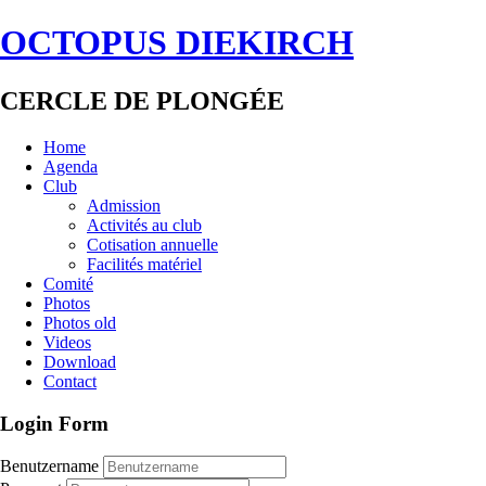
OCTOPUS DIEKIRCH
CERCLE DE PLONGÉE
Home
Agenda
Club
Admission
Activités au club
Cotisation annuelle
Facilités matériel
Comité
Photos
Photos old
Videos
Download
Contact
Login Form
Benutzername