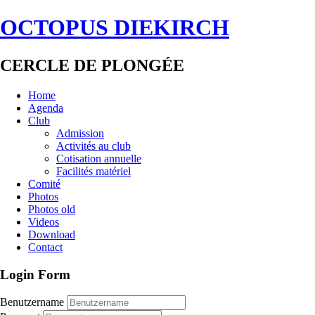
OCTOPUS DIEKIRCH
CERCLE DE PLONGÉE
Home
Agenda
Club
Admission
Activités au club
Cotisation annuelle
Facilités matériel
Comité
Photos
Photos old
Videos
Download
Contact
Login Form
Benutzername