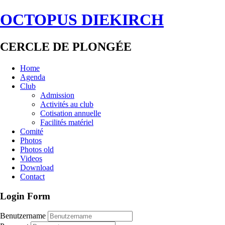
OCTOPUS DIEKIRCH
CERCLE DE PLONGÉE
Home
Agenda
Club
Admission
Activités au club
Cotisation annuelle
Facilités matériel
Comité
Photos
Photos old
Videos
Download
Contact
Login Form
Benutzername