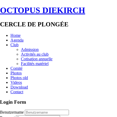
OCTOPUS DIEKIRCH
CERCLE DE PLONGÉE
Home
Agenda
Club
Admission
Activités au club
Cotisation annuelle
Facilités matériel
Comité
Photos
Photos old
Videos
Download
Contact
Login Form
Benutzername