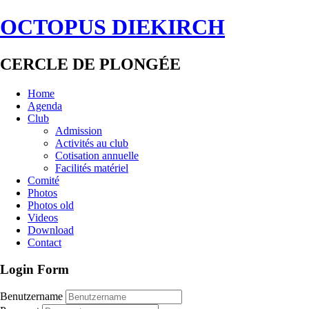
OCTOPUS DIEKIRCH
CERCLE DE PLONGÉE
Home
Agenda
Club
Admission
Activités au club
Cotisation annuelle
Facilités matériel
Comité
Photos
Photos old
Videos
Download
Contact
Login Form
Benutzername