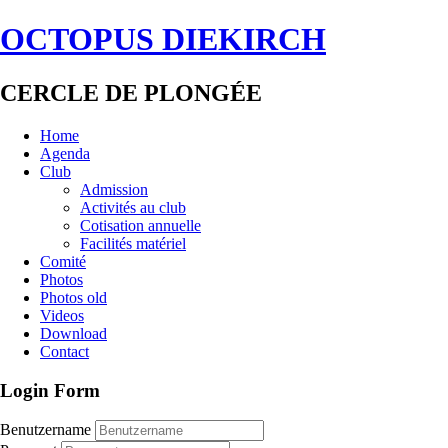
OCTOPUS DIEKIRCH
CERCLE DE PLONGÉE
Home
Agenda
Club
Admission
Activités au club
Cotisation annuelle
Facilités matériel
Comité
Photos
Photos old
Videos
Download
Contact
Login Form
Benutzername