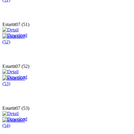
Estartit07 (51)
Estartit07 (52)
Estartit07 (53)