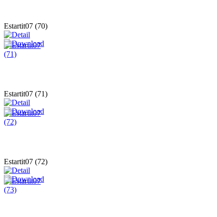
Estartit07 (70)
Estartit07 (71)
Estartit07 (72)