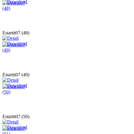
Estartit07 (48)
Estartit07 (49)
Estartit07 (50)