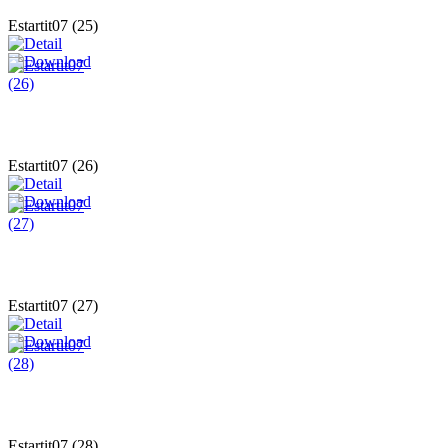
Estartit07 (25)
Estartit07 (26)
Estartit07 (27)
Estartit07 (28)