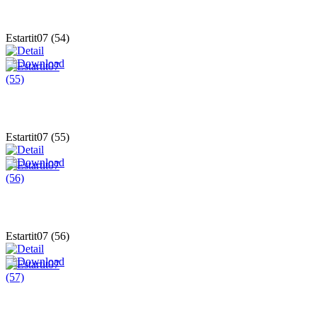
Estartit07 (54)
Estartit07 (55)
Estartit07 (56)