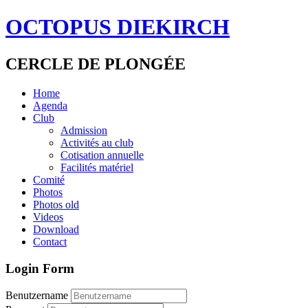
OCTOPUS DIEKIRCH
CERCLE DE PLONGÉE
Home
Agenda
Club
Admission
Activités au club
Cotisation annuelle
Facilités matériel
Comité
Photos
Photos old
Videos
Download
Contact
Login Form
Benutzername