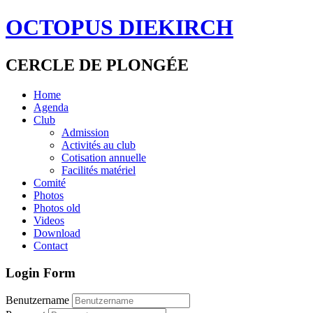
OCTOPUS DIEKIRCH
CERCLE DE PLONGÉE
Home
Agenda
Club
Admission
Activités au club
Cotisation annuelle
Facilités matériel
Comité
Photos
Photos old
Videos
Download
Contact
Login Form
Benutzername